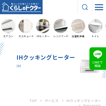
エアコン
エコキュート
IHヒーター
レンジフード
浴室乾燥機
トイレ
IHクッキングヒーター
LINEで
IH
相談
TOP
サービス
IHクッキングヒーター
Panasonic