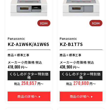
2口IH
3口IH
Panasonic
Panasonic
KZ-A1W6K/A1W6S
KZ-B1T7S
商品＋標準工事
商品＋標準工事
メーカー小売価格 税込
メーカー小売価格 税込
418,000
438,900
円～
円～
くらしのドクター特別価
くらしのドクター特別価
格
格
258,657
270,600
税込
円～
税込
円～
商品の詳細へ
商品の詳細へ