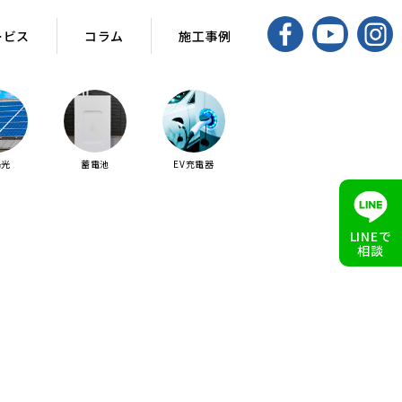
ービス
コラム
施工事例
陽光
蓄電池
EV充電器
LINEで
相談