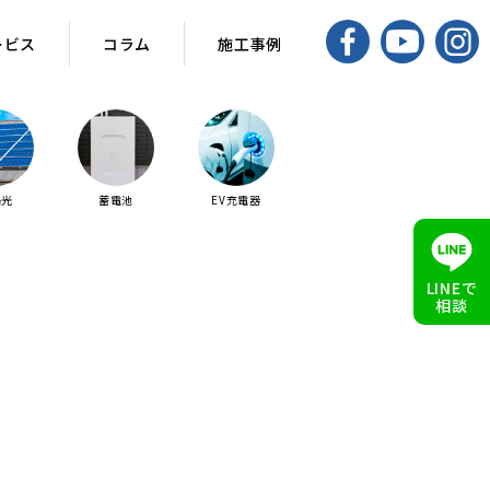
ービス
コラム
施工事例
陽光
蓄電池
EV充電器
LINEで
相談