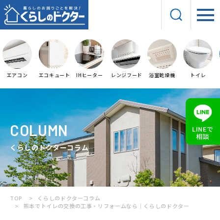
エアコン
エコキュート
IHヒーター
レンジフード
浴室乾燥機
トイレ
COLUMN
LINEで
相談
くらしのドクターコラム
TOP
くらしのドクターコラム
熊本でトイレの交換の工事・リフォームなら｜くらしのドクター