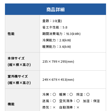
商品詳細
畳数：10(畳)
省エネ性能：5.8
性能
期間消費電力：913(kWh)
冷房能力：2.8(kW)
暖房能力：3.6(kW)
本体サイズ
235×799×295(mm)
(縦×横×高さ)
室外機サイズ
249×679×453(mm)
(縦×横×高さ)
冷房：〇 暖房：〇 除湿：〇
送風：〇 空気清浄：〇 加湿：保湿
機能
換気：× 自動清掃：×