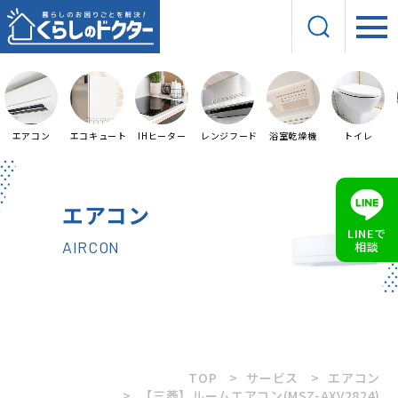
エアコン
エコキュート
IHヒーター
レンジフード
浴室乾燥機
トイレ
エアコン
LINEで
AIRCON
相談
TOP
サービス
エアコン
【三菱】ルームエアコン(MSZ-AXV2824)