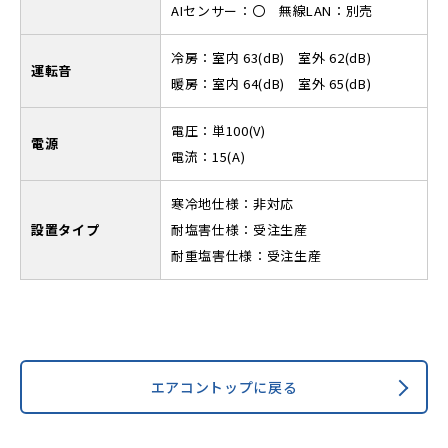
AIセンサー：〇 無線LAN：別売
冷房：室内 63(dB) 室外 62(dB)
運転音
暖房：室内 64(dB) 室外 65(dB)
電圧：単100(V)
電源
電流：15(A)
寒冷地仕様：非対応
設置タイプ
耐塩害仕様：受注生産
耐重塩害仕様：受注生産
エアコントップに戻る