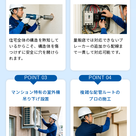
住宅全体の構造を熟知して
量販店では対応できないブ
いるからこそ、構造体を傷
レーカーの追加から配線ま
つけずに安全に穴を開けら
で一貫して対応可能です。
れます。
POINT
03
POINT
04
マンション特有の室外機
複雑な配管ルートの
吊り下げ設置
プロの施工