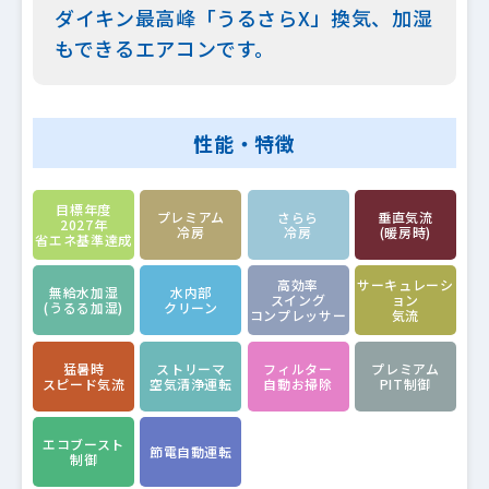
ダイキン最高峰「うるさらX」換気、加湿
もできるエアコンです。
性能・特徴
目標年度
プレミアム
さらら
垂直気流
2027年
冷房
冷房
(暖房時)
省エネ基準達成
高効率
サーキュレーシ
無給水加湿
水内部
スイング
ョン
(うるる加湿)
クリーン
コンプレッサー
気流
猛暑時
ストリーマ
フィルター
プレミアム
スピード気流
空気清浄運転
自動お掃除
PIT制御
エコブースト
節電自動運転
制御