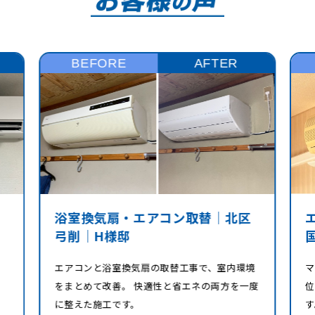
BEFORE
AFTER
浴室換気扇・エアコン取替｜北区
弓削｜H様邸
エアコンと浴室換気扇の取替工事で、室内環境
マ
をまとめて改善。 快適性と省エネの両方を一度
位
に整えた施工です。
す