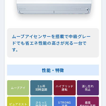
ムーブアイセンサーを搭載で中級グレー
ドでも省エネ性能の高さが光る一台で
す。
性能・特徴
2ヵ所
ハイブリッド
消し忘れ
ムーブアイ
同時空調
運転
防止
さらっと
STRONG
最高
ピュアミスト
除湿冷房
冷房
約60℃温風