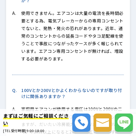
か？
使用できません。エアコンは大量の電流を長時間必
要とする為、電気ブレーカーからの専用コンセント
でないと、発熱・発火の恐れがあります。近年、通
常のコンセントからの延長コードやタコ足配線を使
うことで事故につながったケースが多く報じられて
います。エアコン専用コンセントが無ければ、増設
する必要があります。
100Vとか200Vとかよくわからないのですが取り付
けに関係ありますか？
家庭用エアコンが使用する電圧は100Vと200Vの二
まずはご気軽にご相談くださ
種類があります。エアコンメーカーや機種にもより
い
ますが、だいたい冷房能力が3.6kWまでは100V
[TEL受付時間]9:00-18:00
で、4.0kW以上になると200Vの電圧になります。