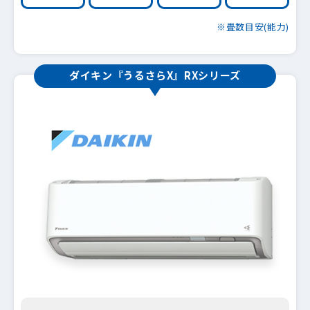
※畳数目安(能力)
ダイキン『うるさらX』RXシリーズ