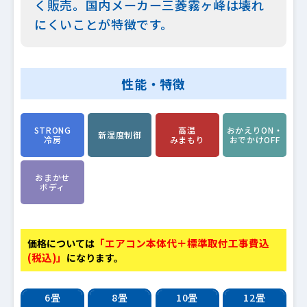
く販売。国内メーカー三菱霧ヶ峰は壊れ
にくいことが特徴です。
性能・特徴
STRONG
高温
おかえりON・
新湿度制御
冷房
みまもり
おでかけOFF
おまかせ
ボディ
「エアコン本体代＋標準取付工事費込
価格については
(税込)」
になります。
6畳
8畳
10畳
12畳