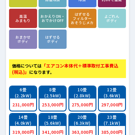
はずせる
高温
おかえりON・
よごれん
フィルター
みまもり
おでかけOFF
ボディ
おそうじメカ
おまかせ
はずせる
ボディ
ボディ
「エアコン本体代＋標準取付工事費込
価格については
(税込)」
になります。
6畳
8畳
10畳
12畳
(2.2kW)
(2.5kW)
(2.8kW)
(3.6kW)
231,000円
253,000円
275,000円
297,000円
14畳
18畳
20畳
23畳
(4.0kW)
(5.6kW)
(6.3kW)
(7.1kW)
319,000円
341,000円
363,000円
385,000円