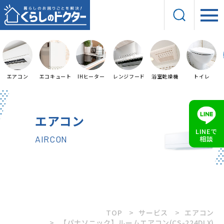
エアコン
エコキュート
IHヒーター
レンジフード
浴室乾燥機
トイレ
エアコン
LINEで
AIRCON
相談
TOP
サービス
エアコン
【パナソニック】ルームエアコン(CS-224DLX)