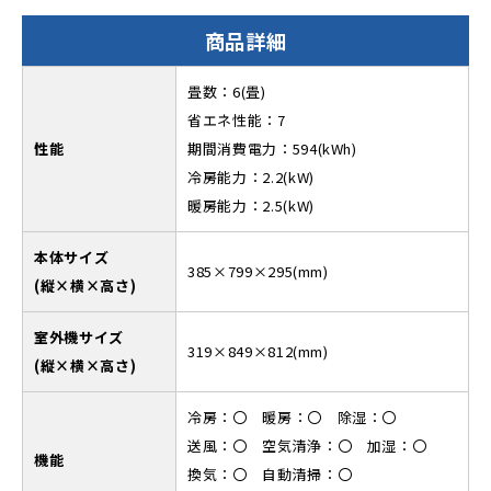
商品詳細
畳数：6(畳)
省エネ性能：7
性能
期間消費電力：594(kWh)
冷房能力：2.2(kW)
暖房能力：2.5(kW)
本体サイズ
385×799×295(mm)
(縦×横×高さ)
室外機サイズ
319×849×812(mm)
(縦×横×高さ)
冷房：〇 暖房：〇 除湿：〇
送風：〇 空気清浄：〇 加湿：〇
機能
換気：〇 自動清掃：〇