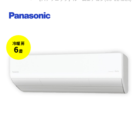
冷暖房
6
畳