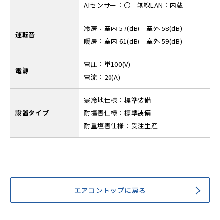
AIセンサー：〇 無線LAN：内蔵
冷房：室内 57(dB) 室外 58(dB)
運転音
暖房：室内 61(dB) 室外 59(dB)
電圧：単100(V)
電源
電流：20(A)
寒冷地仕様：標準装備
設置タイプ
耐塩害仕様：標準装備
耐重塩害仕様：受注生産
エアコントップに戻る