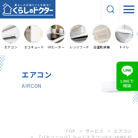
エアコン
エコキュート
IHヒーター
レンジフード
浴室乾燥機
トイレ
エアコン
LINEで
AIRCON
相談
TOP
サービス
エアコン
【パナソニック】ルームエアコン(CS-364DLX)