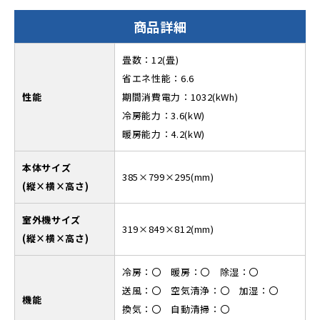
商品詳細
畳数：12(畳)
省エネ性能：6.6
性能
期間消費電力：1032(kWh)
冷房能力：3.6(kW)
暖房能力：4.2(kW)
本体サイズ
385×799×295(mm)
(縦×横×高さ)
室外機サイズ
319×849×812(mm)
(縦×横×高さ)
冷房：〇 暖房：〇 除湿：〇
送風：〇 空気清浄：〇 加湿：〇
機能
換気：〇 自動清掃：〇