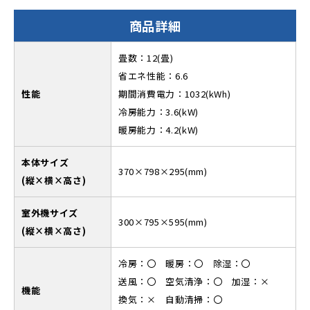
商品詳細
畳数：12(畳)
省エネ性能：6.6
性能
期間消費電力：1032(kWh)
冷房能力：3.6(kW)
暖房能力：4.2(kW)
本体サイズ
370×798×295(mm)
(縦×横×高さ)
室外機サイズ
300×795×595(mm)
(縦×横×高さ)
冷房：〇 暖房：〇 除湿：〇
送風：〇 空気清浄：〇 加湿：×
機能
換気：× 自動清掃：〇