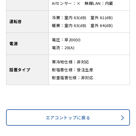
AIセンサー：× 無線LAN：内蔵
冷房：室内 63(dB) 室外 61(dB)
運転音
暖房：室内 63(dB) 室外 64(dB)
電圧：単200(V)
電源
電流：20(A)
寒冷地仕様：非対応
設置タイプ
耐塩害仕様：受注生産
耐重塩害仕様：非対応
エアコントップに戻る