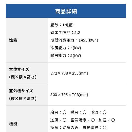
商品詳細
畳数：14(畳)
省エネ性能：5.2
性能
期間消費電力：1455(kWh)
冷房能力：4(kW)
暖房能力：5(kW)
本体サイズ
272×798×295(mm)
(縦×横×高さ)
室外機サイズ
300×795×708(mm)
(縦×横×高さ)
冷房：〇 暖房：〇 除湿：〇
送風：〇 空気清浄：〇 加湿：〇
機能
換気：給気のみ 自動清掃：〇