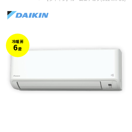
冷暖房
6
畳