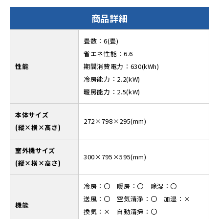
商品詳細
畳数：6(畳)
省エネ性能：6.6
性能
期間消費電力：630(kWh)
冷房能力：2.2(kW)
暖房能力：2.5(kW)
本体サイズ
272×798×295(mm)
(縦×横×高さ)
室外機サイズ
300×795×595(mm)
(縦×横×高さ)
冷房：〇 暖房：〇 除湿：〇
送風：〇 空気清浄：〇 加湿：×
機能
換気：× 自動清掃：〇