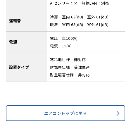
AIセンサー：× 無線LAN：別売
冷房：室内 63(dB) 室外 61(dB)
運転音
暖房：室内 63(dB) 室外 61(dB)
電圧：単100(V)
電源
電流：15(A)
寒冷地仕様：非対応
設置タイプ
耐塩害仕様：受注生産
耐重塩害仕様：非対応
エアコントップに戻る