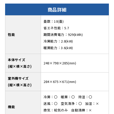
商品詳細
畳数：10(畳)
省エネ性能：5.7
性能
期間消費電力：929(kWh)
冷房能力：2.8(kW)
暖房能力：3.6(kW)
本体サイズ
248×798×285(mm)
(縦×横×高さ)
室外機サイズ
284×675×671(mm)
(縦×横×高さ)
冷房：〇 暖房：〇 除湿：〇
送風：〇 空気清浄：〇 加湿：×
機能
換気：給気のみ 自動清掃：×