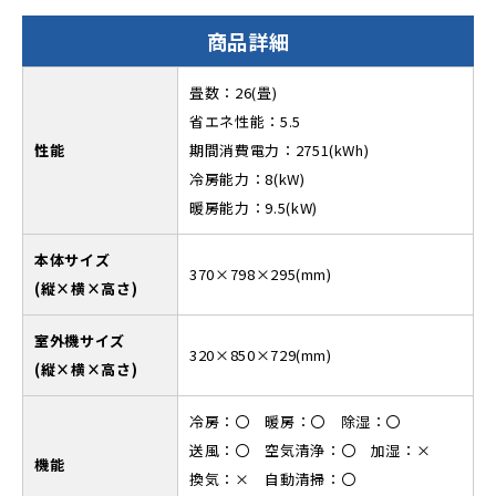
商品詳細
畳数：26(畳)
省エネ性能：5.5
性能
期間消費電力：2751(kWh)
冷房能力：8(kW)
暖房能力：9.5(kW)
本体サイズ
370×798×295(mm)
(縦×横×高さ)
室外機サイズ
320×850×729(mm)
(縦×横×高さ)
冷房：〇 暖房：〇 除湿：〇
送風：〇 空気清浄：〇 加湿：×
機能
換気：× 自動清掃：〇