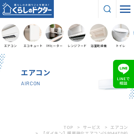
エアコン
エコキュート
IHヒーター
レンジフード
浴室乾燥機
トイレ
エアコン
LINEで
AIRCON
相談
TOP
サービス
エアコン
【ダイキン】暖房強化エアコン(S804ATDP)