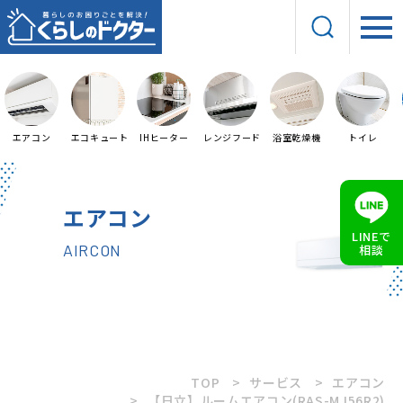
エアコン
エコキュート
IHヒーター
レンジフード
浴室乾燥機
トイレ
エアコン
LINEで
AIRCON
相談
TOP
サービス
エアコン
【日立】ルームエアコン(RAS-MJ56R2)