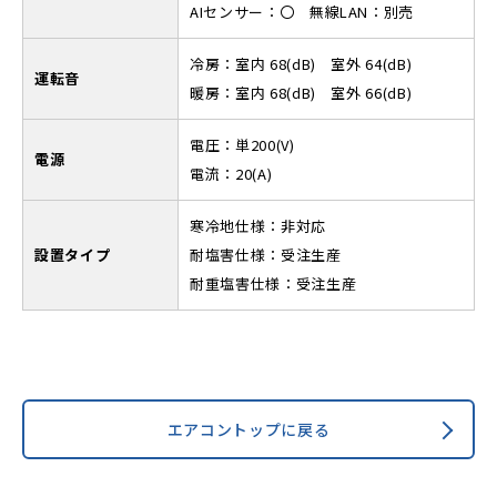
AIセンサー：〇 無線LAN：別売
冷房：室内 68(dB) 室外 64(dB)
運転音
暖房：室内 68(dB) 室外 66(dB)
電圧：単200(V)
電源
電流：20(A)
寒冷地仕様：非対応
設置タイプ
耐塩害仕様：受注生産
耐重塩害仕様：受注生産
エアコントップに戻る