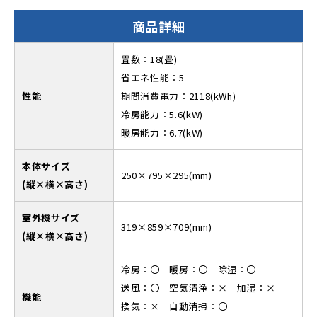
商品詳細
畳数：18(畳)
省エネ性能：5
性能
期間消費電力：2118(kWh)
冷房能力：5.6(kW)
暖房能力：6.7(kW)
本体サイズ
250×795×295(mm)
(縦×横×高さ)
室外機サイズ
319×859×709(mm)
(縦×横×高さ)
冷房：〇 暖房：〇 除湿：〇
送風：〇 空気清浄：× 加湿：×
機能
換気：× 自動清掃：〇