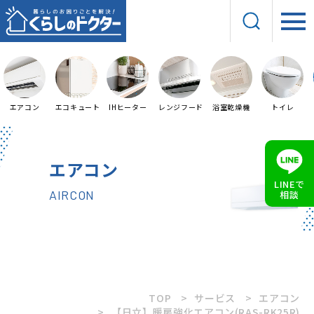
エアコン
エコキュート
IHヒーター
レンジフード
浴室乾燥機
トイレ
エアコン
LINEで
AIRCON
相談
TOP
サービス
エアコン
【日立】暖房強化エアコン(RAS-RK25R)