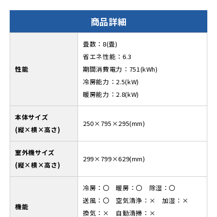
商品詳細
畳数：8(畳)
省エネ性能：6.3
性能
期間消費電力：751(kWh)
冷房能力：2.5(kW)
暖房能力：2.8(kW)
本体サイズ
250×795×295(mm)
(縦×横×高さ)
室外機サイズ
299×799×629(mm)
(縦×横×高さ)
冷房：〇 暖房：〇 除湿：〇
送風：〇 空気清浄：× 加湿：×
機能
換気：× 自動清掃：×