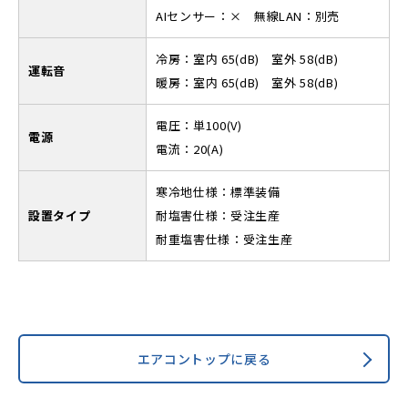
AIセンサー：× 無線LAN：別売
冷房：室内 65(dB) 室外 58(dB)
運転音
暖房：室内 65(dB) 室外 58(dB)
電圧：単100(V)
電源
電流：20(A)
寒冷地仕様：標準装備
設置タイプ
耐塩害仕様：受注生産
耐重塩害仕様：受注生産
エアコントップに戻る