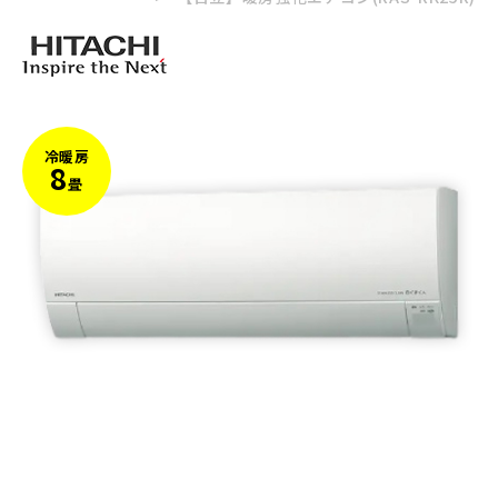
冷暖房
8
畳