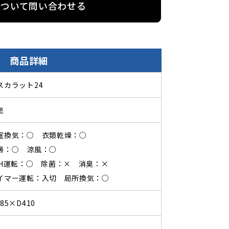
について問い合わせる
商品詳細
スカラット24
売
室換気：○ 衣類乾燥：○
房：○ 涼風：○
4H運転：○ 除菌：× 消臭：×
イマー運転：入切 局所換気：○
85×D410