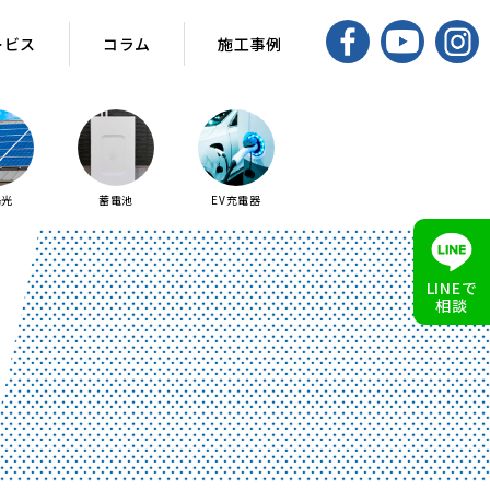
ービス
ービス
コラム
コラム
施工事例
施工事例
陽光
蓄電池
EV充電器
LINEで
相談