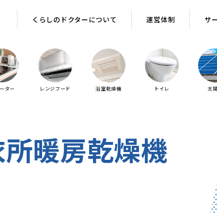
くらしのドクターについて
くらしのドクターについて
運営体制
運営体制
サ
サ
ヒーター
レンジフード
浴室乾燥機
トイレ
太
衣所暖房乾燥機