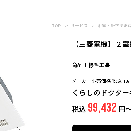
TOP
サービス
浴室・脱衣所暖
【三菱電機】２室換気
商品＋標準工事
メーカー小売価格 税込
136,
くらしのドクター
99,432
税込
円