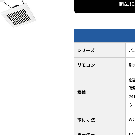
商品
シリーズ
バ
リモコン
別
浴
暖
機能
2
タ
取付寸法
W2
モーター
DC