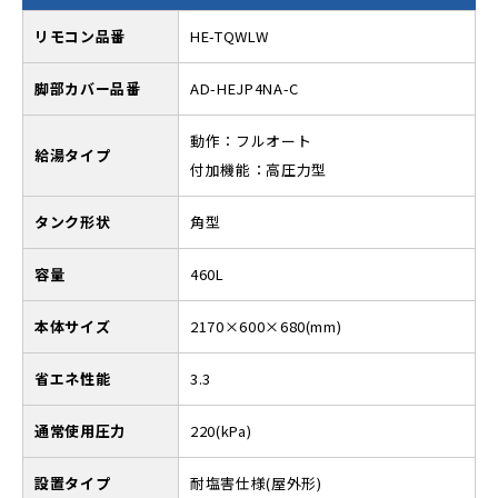
リモコン品番
HE-TQWLW
脚部カバー品番
AD-HEJP4NA-C
動作：フルオート
給湯タイプ
付加機能：高圧力型
タンク形状
角型
容量
460L
本体サイズ
2170×600×680(mm)
省エネ性能
3.3
通常使用圧力
220(kPa)
設置タイプ
耐塩害仕様(屋外形)