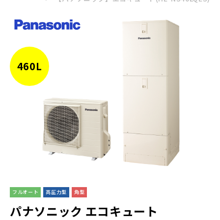
460L
フルオート
高圧力型
角型
パナソニック
エコキュート