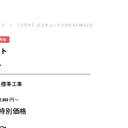
ート
【コロナ】エコキュート(CHP-ES46AZ1)
角型
ト
1
＋標準工事
円～
2,800
特別価格
～