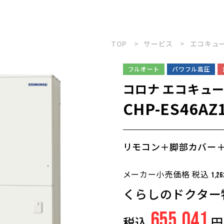
TOP
サービス
エコキュ
フルオート
パワフル高圧
コロナ
エコキュー
CHP-ES46AZ
リモコン＋脚部カバー
メーカー小売価格 税込
1,26
くらしのドクター
655,041
税込
円