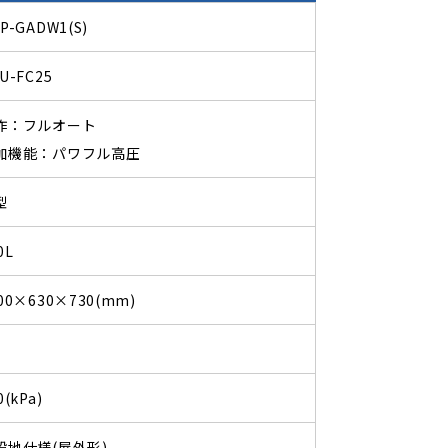
P-GADW1(S)
U-FC25
作：フルオート
加機能：パワフル高圧
型
0L
00×630×730(mm)
0(kPa)
般地仕様(屋外形)