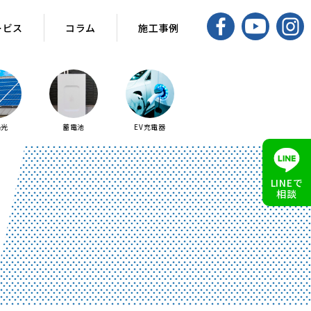
ービス
ービス
コラム
コラム
施工事例
施工事例
陽光
蓄電池
EV充電器
LINEで
相談