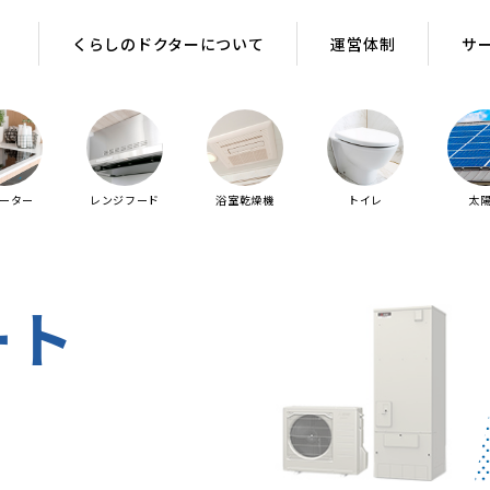
くらしのドクターについて
くらしのドクターについて
運営体制
運営体制
サ
サ
ヒーター
レンジフード
浴室乾燥機
トイレ
太
ート