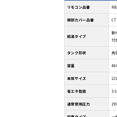
リモコン品番
RB
脚部カバー品番
CT
動
給湯タイプ
付
タンク形状
角
容量
46
本体サイズ
22
省エネ性能
3.5
通常使用圧力
29
設置タイプ
一