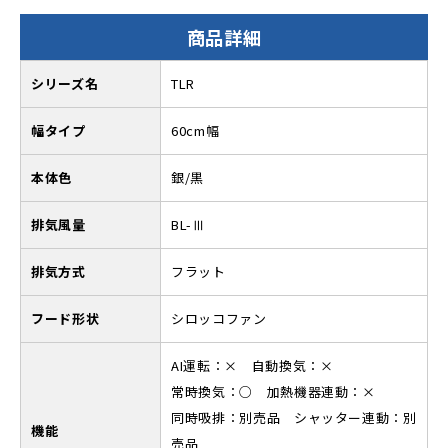
商品詳細
シリーズ名
TLR
幅タイプ
60cm幅
本体色
銀/黒
排気風量
BL-Ⅲ
排気方式
フラット
フード形状
シロッコファン
AI運転：× 自動換気：×
常時換気：○ 加熱機器連動：×
同時吸排：別売品 シャッター連動：別
機能
売品