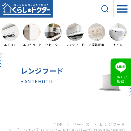
エアコン
エコキュート
IHヒーター
レンジフード
浴室乾燥機
トイレ
レンジフード
LINEで
RANGEHOOD
相談
TOP
サービス
レンジフード
【リンナイ】レンジフードTLRシリーズ(TLR-3S-AP602)