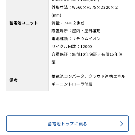
外形寸法：W560×H575×D320×２
(mm)
蓄電池ユニット
質量：74×２(kg)
設置場所：屋内・屋外兼用
電池種類：リチウムイオン
サイクル回数：12000
容量保証：無償10年保証／有償15年保
証
蓄電池コンバータ、クラウド連携エネル
備考
ギーコントローラ付属
蓄電池トップに戻る