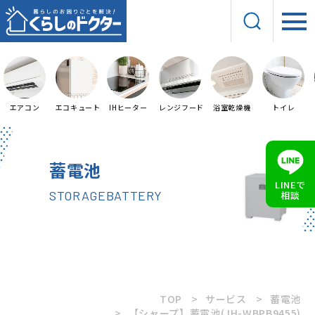
エアコン
エコキュート
IHヒーター
レンジフード
浴室乾燥機
トイレ
蓄電池
LINEで
STORAGEBATTERY
相談
TOP
サービス
蓄電池
【シャープ】蓄電池(JH-WBPB9455)