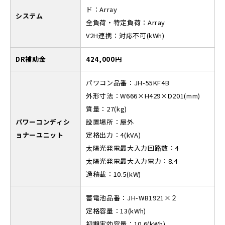
ド：Array
システム
全負荷・特定負荷：Array
V2H連携：対応不可(kWh)
DR補助金
424,000円
パワコン品番：JH-55KF4B
外形寸法：W666×H429×D201(mm)
質量：27(kg)
パワーコンディシ
設置場所：屋外
ョナーユニット
定格出力：4(kVA)
太陽光発電最大入力回路数：4
太陽光発電最大入力電力：8.4
過積載：10.5(kW)
蓄電池品番：JH-WB1921×２
定格容量：13(kWh)
初期実効容量：10.6(kWh)