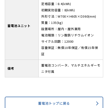
定格容量：8.4(kWh)
初期実効容量：8(kWh)
外形寸法：W700×H605×D360(mm)
質量：135(kg)
蓄電池ユニット
設置場所：屋内・屋外兼用
電池種類：リン酸鉄リチウムイオン
サイクル回数：12000
容量保証：無償10年保証／有償15年保
証
蓄電池コンバータ、マルチエネルギーモ
備考
ニタ付属
蓄電池トップに戻る