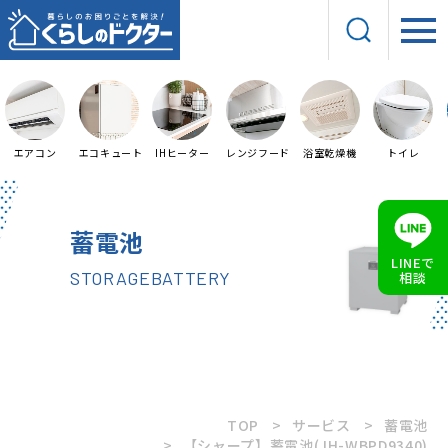
エアコン
エコキュート
IHヒーター
レンジフード
浴室乾燥機
トイレ
蓄電池
LINEで
STORAGEBATTERY
相談
TOP
サービス
蓄電池
【シャープ】蓄電池(JH-WBPD9340)