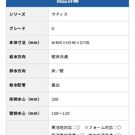
商品詳細
シリーズ
サティス
グレード
G
本体寸法（mm）
W400×H540×D705
給水方向
壁床共通
排水方向
床／壁
給水配管
露出
床排水心（mm）
200
壁排水心（mm）
100～120
寒冷地対応：○ リフォーム対応：○