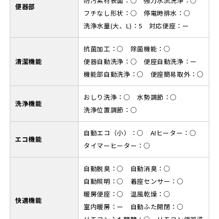
防汚素材表面：○ 強力水流洗浄：○
便器部
フチなし形状：○ 停電時排水：○
洗浄水量(大、L)：5 対応便座：ー
抗菌加工：○ 除菌機能：○
清潔機能
便器自動洗浄：○ 便座自動洗浄：ー
機能部自動洗浄：○ 便座簡易取外：○
おしり洗浄：○ 水勢調節：○
洗浄機能
洗浄位置調節：○
自動エコ（小）：○ AIヒーター：○
エコ機能
タイマーヒーター：○
自動脱臭：○ 自動消臭：○
自動照明：○ 着座センサー：○
暖房便座：○ 温風乾燥：○
快適機能
室内暖房：ー 自動ふた開閉：○