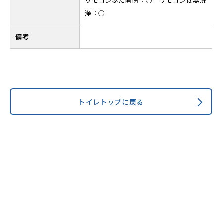
リモコンふた開閉：○ リモコン便器洗
浄：○
備考
トイレトップに戻る