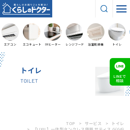
エアコン
エコキュート
IHヒーター
レンジフード
浴室乾燥機
トイレ
トイレ
LINEで
TOILET
相談
TOP
サービス
トイレ
【LIXIL】一体型タンクレス便器 サティス G(G6)