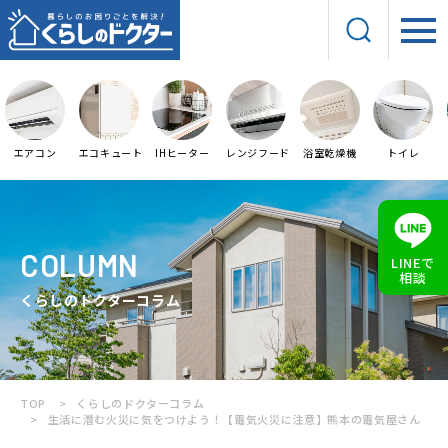
エアコン
エコキュート
IHヒーター
レンジフード
浴室乾燥機
トイレ
COLUMN
LINEで
相談
くらしのドクターコラム
TOP
くらしのドクターコラム
生活に潜む火災に気をつけよう！【電気火災に注意】熊本の電気屋さん