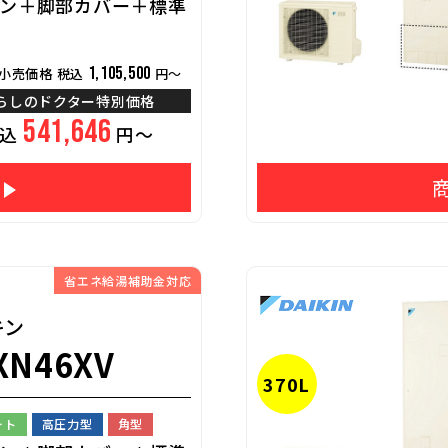
ン＋脚部カバー＋標準
1,105,500
小売価格 税込
円～
らしのドクター特別価格
541,646
税込
円～
省エネ給湯補助金対応
キン
XN46XV
370L
ート
高圧力型
角型