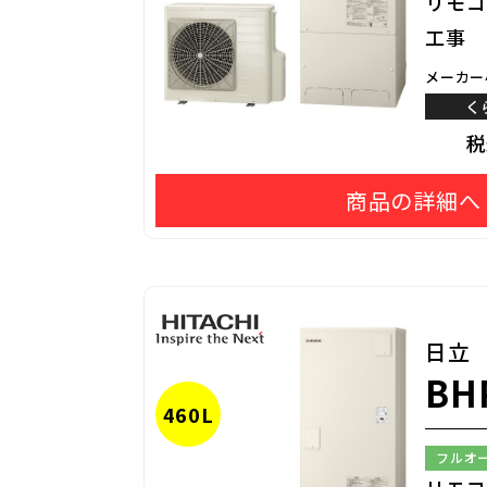
リモコ
工事
メーカー
く
商品の詳細へ
日立
BH
460L
フルオ