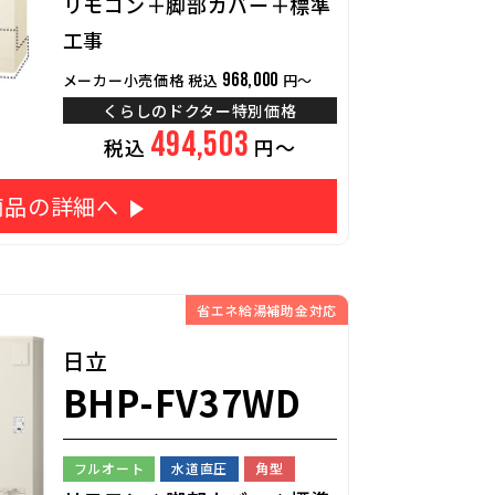
リモコン＋脚部カバー＋標準
工事
968,000
メーカー小売価格 税込
円～
くらしのドクター特別価格
494,503
税込
円～
商品の詳細へ
省エネ給湯補助金対応
日立
BHP-FV37WD
フルオート
水道直圧
角型