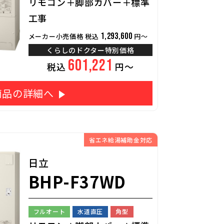
リモコン＋脚部カバー＋標準
工事
1,293,600
メーカー小売価格 税込
円～
くらしのドクター特別価格
601,221
税込
円～
商品の詳細へ
省エネ給湯補助金対応
日立
BHP-F37WD
フルオート
水道直圧
角型