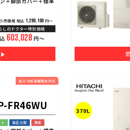
ン＋脚部カバー＋標準
1,299,100
小売価格 税込
円～
らしのドクター特別価格
603,028
税込
円～
省エネ給湯補助金対応
P-FR46WU
370L
ート
高圧力型
角型