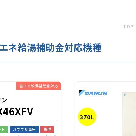
TOP
省エネ給湯補助金対応機種
省エネ給湯補助金対応
キン
X46XFV
370L
ート
パワフル高圧
角型