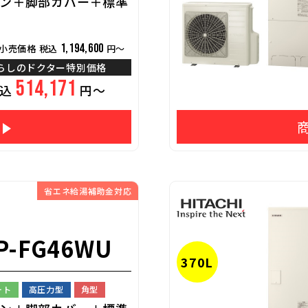
ン＋脚部カバー＋標準
1,194,600
小売価格 税込
円～
らしのドクター特別価格
514,171
税込
円～
省エネ給湯補助金対応
P-FG46WU
370L
ート
高圧力型
角型