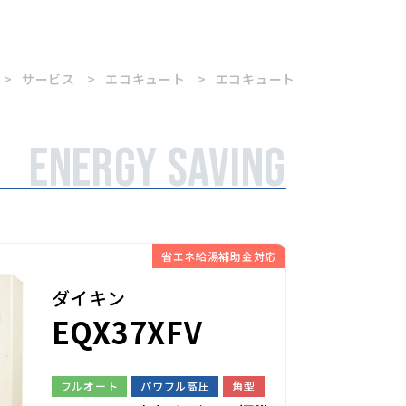
サービス
エコキュート
エコキュート
Energy saving
省エネ給湯補助金対応
ダイキン
EQX37XFV
フルオート
パワフル高圧
角型