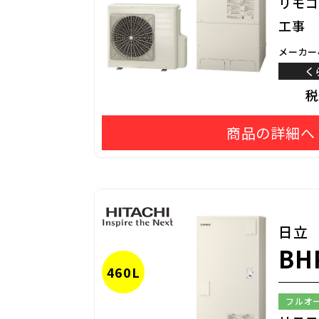
リモコ
工事
メーカー
く
商品の詳細へ
日立
BH
460L
フルオ