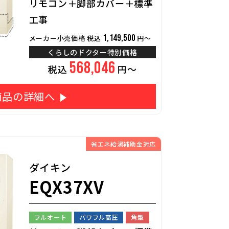
リモコン＋脚部カバー＋標準
工事
1,149,500
メーカー小売価格 税込
円～
くらしのドクター特別価格
568,046
税込
円～
商品の詳細へ
省エネ給湯補助金対応
ダイキン
EQX37XV
フルオート
パワフル高圧
角型