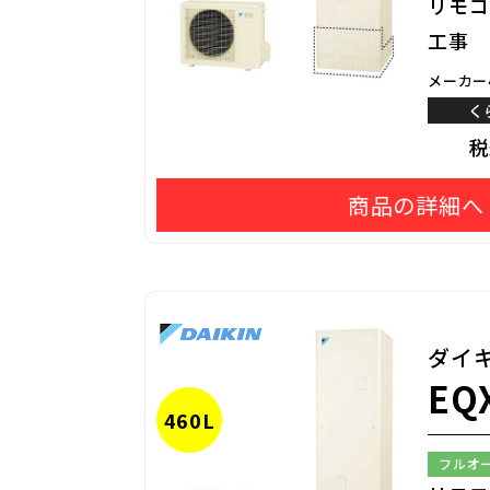
リモコ
工事
メーカー
く
商品の詳細へ
ダイ
EQ
460L
フルオ