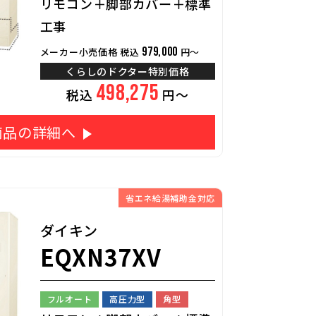
リモコン＋脚部カバー＋標準
工事
979,000
メーカー小売価格 税込
円～
くらしのドクター特別価格
498,275
税込
円～
商品の詳細へ
省エネ給湯補助金対応
ダイキン
EQXN37XV
フルオート
高圧力型
角型