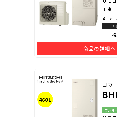
リモコ
工事
メーカー
く
商品の詳細へ
日立
BH
460L
フルオ