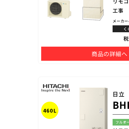
リモコ
工事
メーカー
く
商品の詳細へ
日立
BH
460L
フルオ