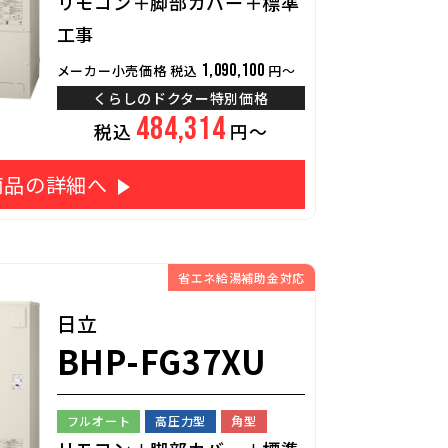
リモコン＋脚部カバー＋標準
工事
1,090,100
メーカー小売価格 税込
円～
くらしのドクター特別価格
484,314
税込
円～
商品の詳細へ
省エネ給湯補助金対応
日立
BHP-FG37XU
フルオート
高圧力型
角型