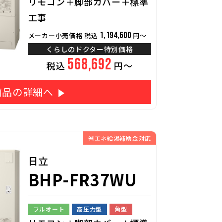
リモコン＋脚部カバー＋標準
工事
1,194,600
メーカー小売価格 税込
円～
くらしのドクター特別価格
568,692
税込
円～
商品の詳細へ
省エネ給湯補助金対応
日立
BHP-FR37WU
フルオート
高圧力型
角型