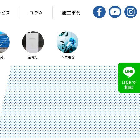
ービス
ービス
コラム
コラム
施工事例
施工事例
陽光
蓄電池
EV充電器
LINEで
相談