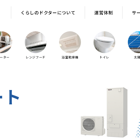
くらしのドクターについて
くらしのドクターについて
運営体制
運営体制
サ
サ
ヒーター
レンジフード
浴室乾燥機
トイレ
太
ート