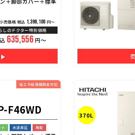
ン＋脚部カバー＋標準
1,398,100
小売価格 税込
円～
らしのドクター特別価格
635,556
税込
円～
省エネ給湯補助金対応
P-F46WD
370L
ート
水道直圧
角型