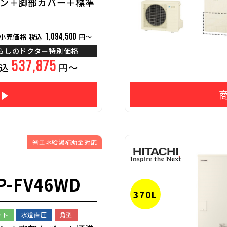
ン＋脚部カバー＋標準
1,094,500
小売価格 税込
円～
らしのドクター特別価格
537,875
税込
円～
省エネ給湯補助金対応
P-FV46WD
370L
ート
水道直圧
角型