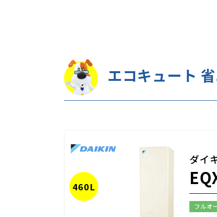
エコキュート 
ダイ
EQ
460L
フルオ