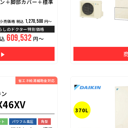
ン＋脚部カバー＋標準
1,270,500
小売価格 税込
円～
らしのドクター特別価格
609,532
税込
円～
省エネ給湯補助金対応
キン
X46XV
370L
ート
パワフル高圧
角型