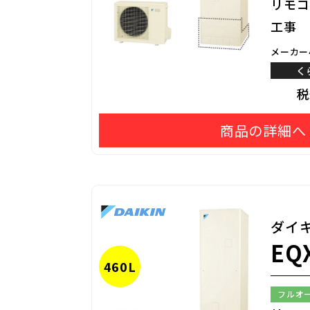
リモコ
工事
メーカー
く
商品の詳細へ
ダイ
EQ
460L
フルオ