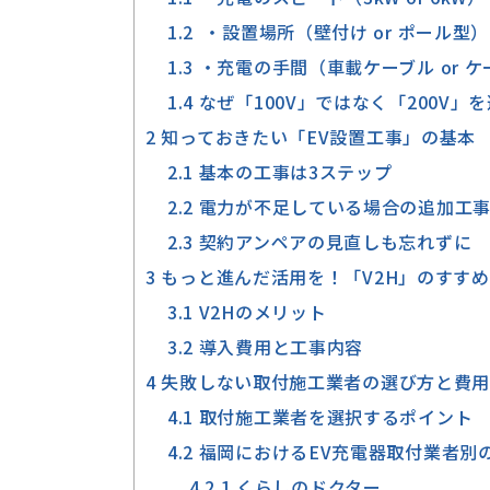
1.2
・設置場所（壁付け or ポール型）
1.3
・充電の手間（車載ケーブル or 
1.4
なぜ「100V」ではなく「200V」
2
知っておきたい「EV設置工事」の基本
2.1
基本の工事は3ステップ
2.2
電力が不足している場合の追加工
2.3
契約アンペアの見直しも忘れずに
3
もっと進んだ活用を！「V2H」のすすめ
3.1
V2Hのメリット
3.2
導入費用と工事内容
4
失敗しない取付施工業者の選び方と費用
4.1
取付施工業者を選択するポイント
4.2
福岡におけるEV充電器取付業者別
4.2.1
くらしのドクター