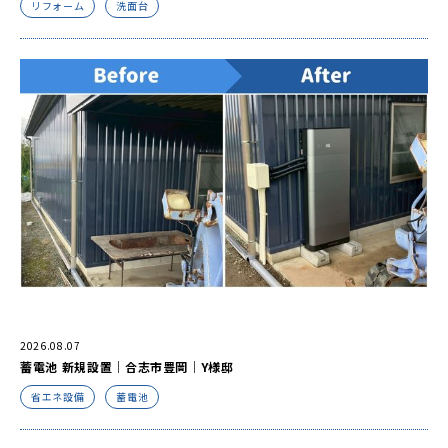
リフォーム
洗面台
2026.08.07
蓄電池 新規設置｜合志市豊岡｜Y様邸
省エネ設備
蓄電池