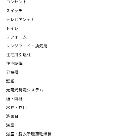
コンセント
スイッチ
テレビアンテナ
トイレ
リフォーム
レンジフード・換気扇
住宅用引込柱
住宅設備
分電盤
壁紙
太陽光発電システム
樋・雨樋
水栓・蛇口
洗面台
浴室
浴室・脱衣所暖房乾燥機