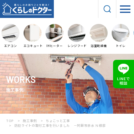
エアコン
エコキュート
IHヒーター
レンジフード
浴室乾燥機
トイレ
WORKS
LINEで
相談
施工事例
TOP
施工事例
ちょこっと工事
防犯ライトの取付工事を行いました －阿蘇市赤水 Ｎ様邸