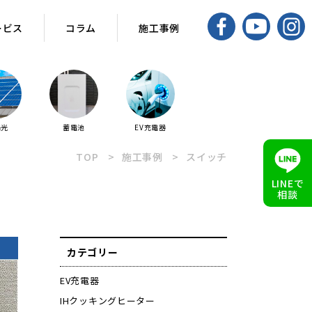
ービス
コラム
施工事例
陽光
蓄電池
EV充電器
TOP
施工事例
スイッチ
LINEで
相談
カテゴリー
EV充電器
IHクッキングヒーター