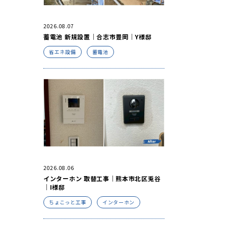
2026.08.07
蓄電池 新規設置｜合志市豊岡｜Y様邸
省エネ設備
蓄電池
2026.08.06
インターホン 取替工事｜熊本市北区兎谷
｜I様邸
ちょこっと工事
インターホン