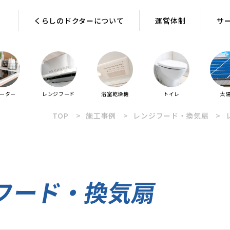
くらしのドクターについて
運営体制
サ
ヒーター
レンジフード
浴室乾燥機
トイレ
太
TOP
施工事例
レンジフード・換気扇
フード・換気扇