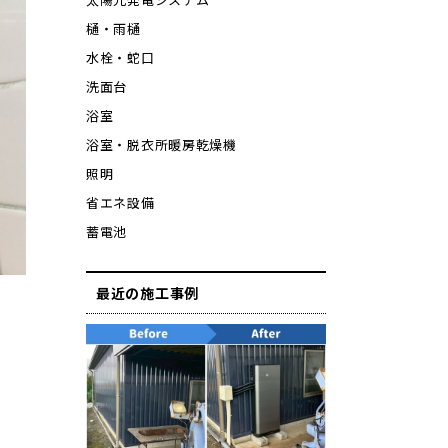
樋・雨樋
水栓・蛇口
洗面台
浴室
浴室・脱衣所暖房乾燥機
照明
省エネ設備
蓄電池
最近の施工事例