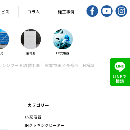
ービス
コラム
施工事例
陽光
蓄電池
EV充電器
レンジフード取替工事 熊本市東区長嶺西 H様邸
LINEで
相談
カテゴリー
EV充電器
IHクッキングヒーター