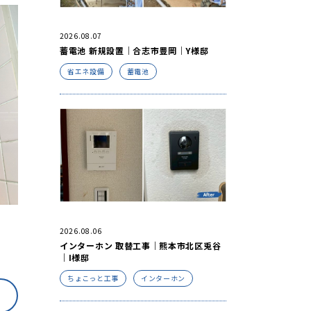
2026.08.07
蓄電池 新規設置｜合志市豊岡｜Y様邸
省エネ設備
蓄電池
2026.08.06
インターホン 取替工事｜熊本市北区兎谷
｜I様邸
ちょこっと工事
インターホン