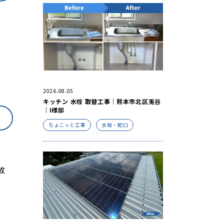
2026.08.05
キッチン 水栓 取替工事｜熊本市北区兎谷
｜I様邸
ちょこっと工事
水栓・蛇口
故
。