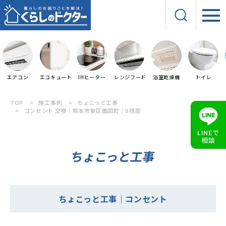
エアコン
エコキュート
IHヒーター
レンジフード
浴室乾燥機
トイレ
TOP
施工事例
ちょこっと工事
コンセント 交換｜熊本市東区画図町｜S様邸
LINEで
相談
ちょこっと工事
ちょこっと工事｜コンセント