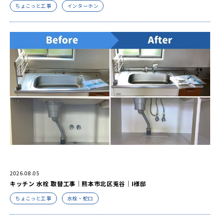
ちょこっと工事
インターホン
2026.08.05
キッチン 水栓 取替工事｜熊本市北区兎谷｜I様邸
ちょこっと工事
水栓・蛇口