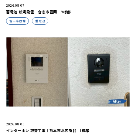
2026.08.07
蓄電池 新規設置｜合志市豊岡｜Y様邸
省エネ設備
蓄電池
2026.08.06
インターホン 取替工事｜熊本市北区兎谷｜I様邸