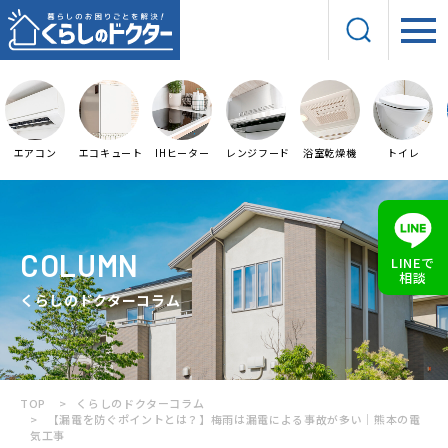
エアコン
エコキュート
IHヒーター
レンジフード
浴室乾燥機
トイレ
COLUMN
LINEで
相談
くらしのドクターコラム
TOP
くらしのドクターコラム
【漏電を防ぐポイントとは？】梅雨は漏電による事故が多い｜熊本の電
気工事