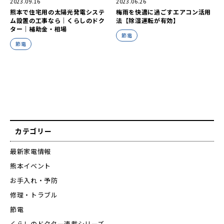
2023.09.16
2023.06.26
熊本で住宅用の太陽光発電システ
梅雨を快適に過ごすエアコン活用
ム設置の工事なら｜くらしのドク
法【除湿運転が有効】
ター｜補助金・相場
節電
節電
カテゴリー
最新家電情報
熊本イベント
お手入れ・予防
修理・トラブル
節電
くらしのドクター連載シリーズ