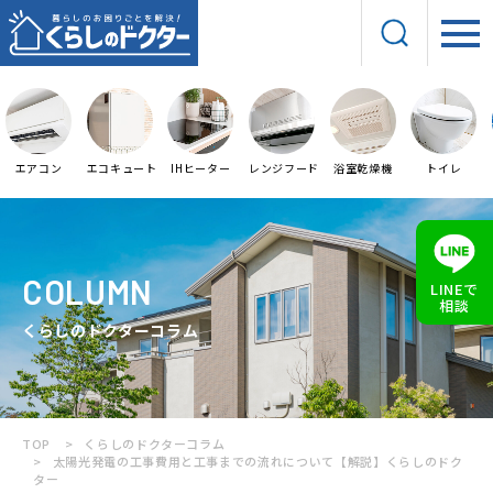
エアコン
エコキュート
IHヒーター
レンジフード
浴室乾燥機
トイレ
COLUMN
LINEで
相談
くらしのドクターコラム
TOP
くらしのドクターコラム
太陽光発電の工事費用と工事までの流れについて【解説】くらしのドク
ター